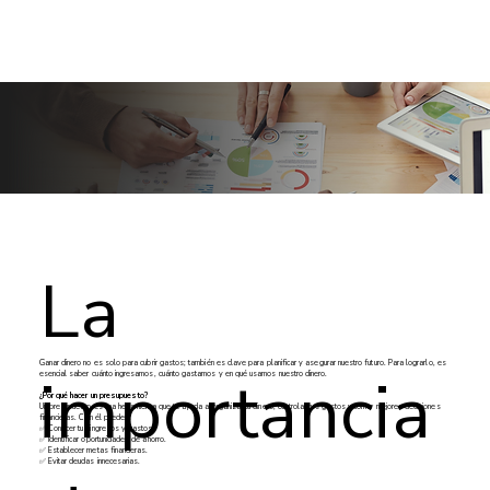
La
Ganar dinero no es solo para cubrir gastos; también es clave para planificar y asegurar nuestro futuro. Para lograrlo, es
importancia
esencial saber cuánto ingresamos, cuánto gastamos y en qué usamos nuestro dinero.
¿Por qué hacer un presupuesto?
Un presupuesto es una herramienta que te ayuda a organizar tu dinero, controlar tus gastos y tomar mejores decisiones
financieras. Con él puedes:
✅ Conocer tus ingresos y gastos.
✅ Identificar oportunidades de ahorro.
✅ Establecer metas financieras.
✅ Evitar deudas innecesarias.