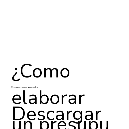
¿Como
elaborar
Descárgate nuestra guía gratuita.
Descargar
un presupu