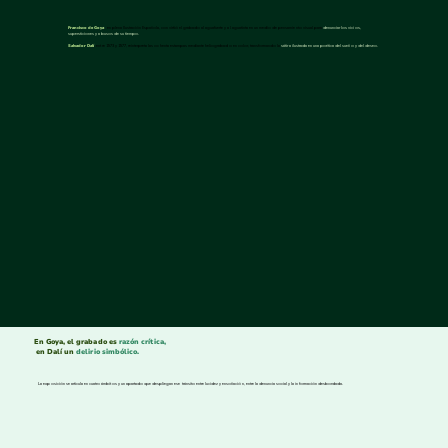
Francisco de Goya
, en plena Ilustración Española, convirtió el grabado al aguafuerte y al aguatinta en un medio de pensamiento visual para
denunciar los vicios,
supersticiones y abusos de su tiempo.
Salvador Dalí
, entre 1973 y 1977, reinterpreta las ochenta estampas mediante heliograbado en color, transformando la
sátira ilustrada en una poética del sueño y del deseo.
En Goya, el grabado es
razón crítica,
en Dalí un
delirio simbólico.
La exposición se articula en cuatro ámbitos y un apartado que despliegan ese tránsito entre lucidez y ensoñación, entre la denuncia social y la información desbordada.