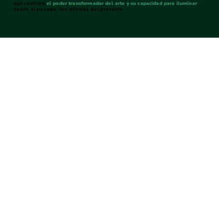
que reafirma
el poder transformador del arte y su capacidad para iluminar
,
desde el pasado, los dilemas del presente.