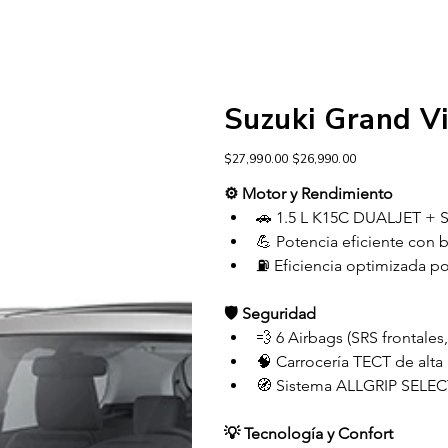
Suzuki Grand Vi
Precio
Precio
$27,990.00
$26,990.00
original
de
oferta
⚙️ Motor y Rendimiento
🚗 1.5 L K15C DUALJET + S
💪 Potencia eficiente con b
⛽ Eficiencia optimizada por
🛡️ Seguridad
💨 6 Airbags (SRS frontales,
🧠 Carrocería TECT de alta
🧭 Sistema ALLGRIP SELECT
💡 Tecnología y Confort