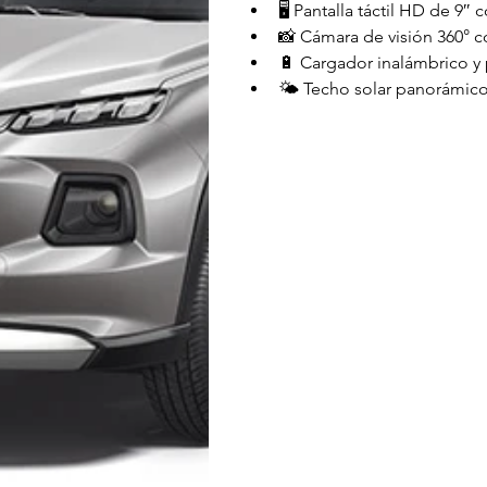
🖥️ Pantalla táctil HD de 
📸 Cámara de visión 360° co
🔋 Cargador inalámbrico y 
🌤️ Techo solar panorámico