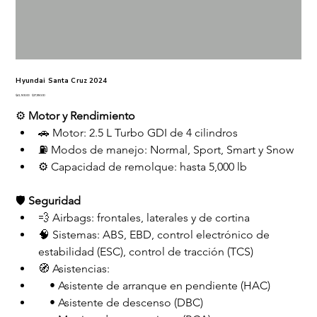
Hyundai Santa Cruz 2024
Precio
Precio
$41,900.00
$27,990.00
original
de
oferta
⚙️ 
Motor y Rendimiento
🚗 Motor: 2.5 L Turbo GDI de 4 cilindros
⛽ Modos de manejo: Normal, Sport, Smart y Snow
⚙️ Capacidad de remolque: hasta 5,000 lb
🛡️ 
Seguridad
💨 Airbags: frontales, laterales y de cortina
🧠 Sistemas: ABS, EBD, control electrónico de 
estabilidad (ESC), control de tracción (TCS)
🧭 Asistencias:
 • Asistente de arranque en pendiente (HAC)
 • Asistente de descenso (DBC)