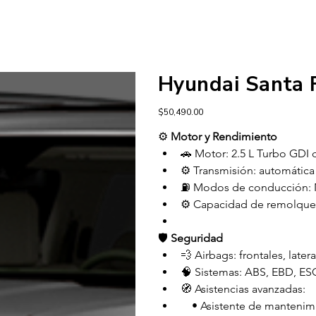
Hyundai Santa 
Precio
$50,490.00
⚙️ 
Motor y Rendimiento
🚗 Motor: 2.5 L Turbo GDI d
⚙️ Transmisión: automátic
⛽ Modos de conducción: N
⚙️ Capacidad de remolque: 
🛡️ 
Seguridad
💨 Airbags: frontales, later
🧠 Sistemas: ABS, EBD, ES
🧭 Asistencias avanzadas:
 • Asistente de mantenimie