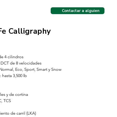
Contactar a alguien
Contactar a alguien
Fe Calligraphy
e 4 cilindros
a DCT de 8 velocidades
ormal, Eco, Sport, Smart y Snow
hasta 3,500 lb
ales y de cortina
C, TCS
nto de carril (LKA)