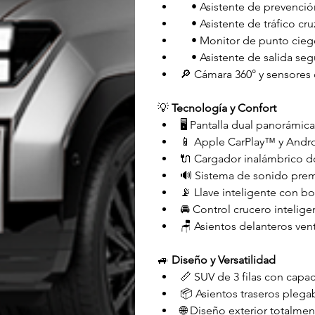
 • Asistente de prevención
 • Asistente de tráfico cr
 • Monitor de punto cieg
 • Asistente de salida seg
🔎 Cámara 360° y sensores
💡 
Tecnología y Confort
🖥️ Pantalla dual panorámic
📱 Apple CarPlay™ y Andr
🔌 Cargador inalámbrico d
🔊 Sistema de sonido pre
📡 Llave inteligente con 
🚘 Control crucero intelig
🪑 Asientos delanteros vent
🚙 
Diseño y Versatilidad
📏 SUV de 3 filas con capa
📦 Asientos traseros plega
🌐 Diseño exterior totalme