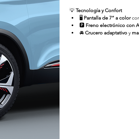
💡 
Tecnología y Confort
🖥️ 
Pantalla de 7” a color
 co
🅿️ 
Freno electrónico con 
🚘 
Crucero adaptativo
 y 
man