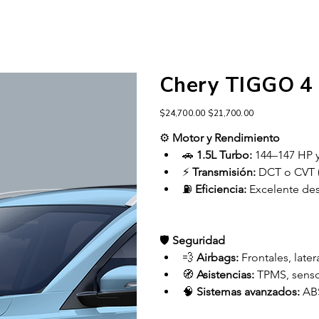
Chery TIGGO 4
Precio
Precio
$24,700.00
$21,700.00
original
de
oferta
⚙️ 
Motor y Rendimiento
🚗 
1.5L Turbo:
 144–147 HP 
⚡ 
Transmisión:
 DCT o CVT (
⛽ 
Eficiencia:
 Excelente d
🛡️ 
Seguridad
💨 
Airbags:
 Frontales, later
🧭 
Asistencias:
 TPMS, senso
🧠 
Sistemas avanzados:
 AB