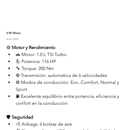
VW Nivus
Precio
Precio
$26,500.00
$25,000.00
original
de
oferta
⚙️ 
Motor y Rendimiento
🚗 Motor: 1.0 L TSI Turbo
💪 Potencia: 116 HP
🔧 Torque: 200 Nm
⚙️ Transmisión: automática de 6 velocidades
⚙️ Modos de conducción: Eco, Comfort, Normal y 
Sport
⛽ Excelente equilibrio entre potencia, eficiencia y 
confort en la conducción
🛡️ 
Seguridad
💨 Airbags: 6 bolsas de aire