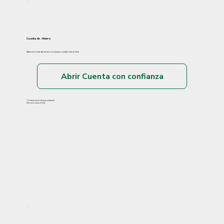
Cuenta de Ahorro
Abre tu Cuenta de ahorros en minutos y totalmente en línea
Abrir Cuenta con confianza
Tu información siempre protegida.
Solo necesitas tu DUI.