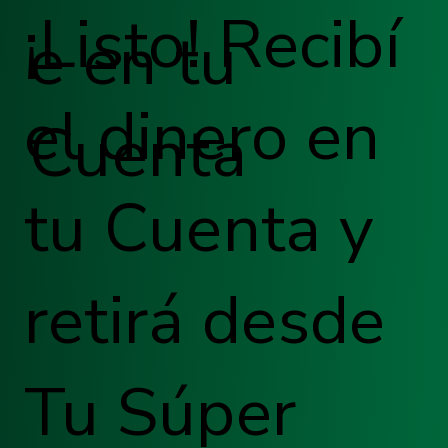
¡Listo! Recibí
e en tu
el dinero en
Cuenta
tu Cuenta y
retirá desde
Tu Súper