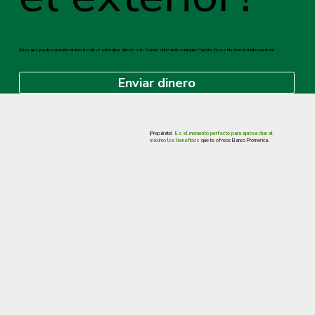
Diles que pueden enviarte dinero desde el extranjero directo a tu Cuenta utilizando cualquier Tarjeta Visa o Mastercard Internacional
Enviar dinero
¡Prepárate!
Es
el
momento
perfecto
para
aprovechar
al
máximo
los
beneficios
que te ofrece Banco Promerica.