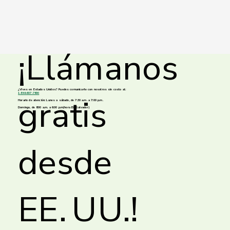
¡Llámanos
¿Vives en Estados Unidos? Puedes comunicarte con nosotros sin costo al:
1-844-607-7800
gratis
Horario de atención:
Lunes a sábado, de 7:30 a.m. a 7:00 p.m.
Domingo, de 8:00 a.m. a 6:00 p.m(hora El Salvador)
desde
EE. UU.!