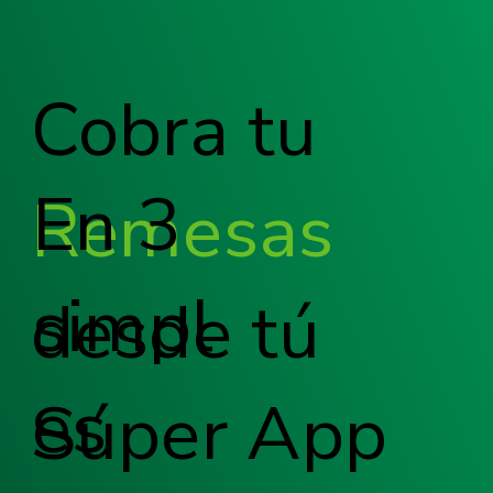
Cobra tu
En 3
Remesas
simpl
desde tú
es
Súper App