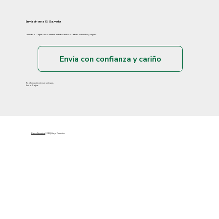
Envía dinero a El Salvador
Usando tu Tarjeta Visa o MasterCard de Crédito o Débito en minutos y seguro
Envía con confianza y cariño
Tu información siempre protegida.
Solo tu Tarjeta.
Banco Promerica
2026 | Grupo Promerica