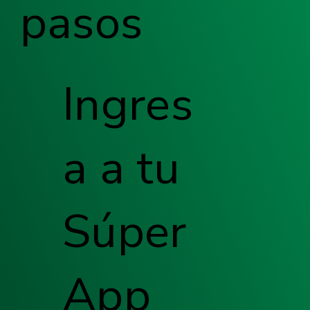
pasos
Ingres
a a tu
Súper
App