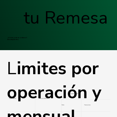
tu Remesa
¡Y listo! ¿Aún no la tienes?
Descárgala hoy
L
imites por
operación y
Acumulado mensual
Tipo de servicio
Monto por operación
Monto
Transacciones
mensual