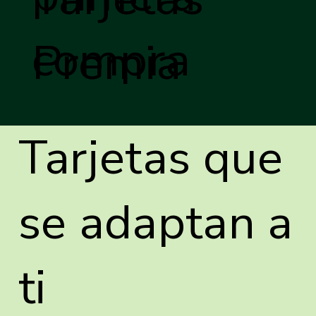
compra
Premia
Tarjetas que
se adaptan a
ti