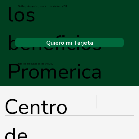
los
Sin filas, sin papeleo, solo tú con tu teléfono y DUI.
beneficios
Quiero mi Tarjeta
Promerica
Ingresos mensuales desde $450.00
Centro
de