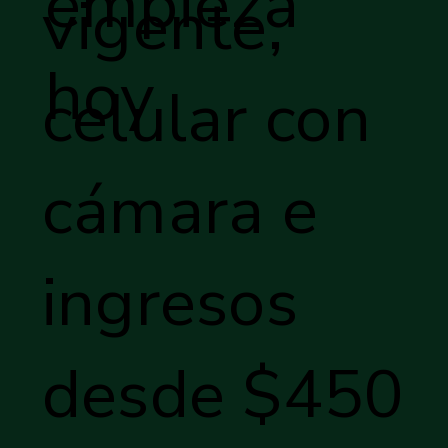
empieza
vigente,
hoy
celular con
cámara e
ingresos
desde $450