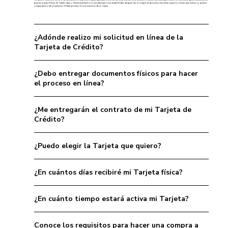
para las tarjetas Premia, Mi Tarjeta, Libre, y Mastercard Black y se verá reflejado a más tardar 60 días después de la compra. El descuento será válido para los clientes que realicen su primera
compra dentro de los primeros 30 días posteriores a la activación de su Tarjeta
¿Adónde realizo mi solicitud en línea de la
Tarjeta de Crédito?
¿Debo entregar documentos físicos para hacer
el proceso en línea?
¿Me entregarán el contrato de mi Tarjeta de
Crédito?
¿Puedo elegir la Tarjeta que quiero?
¿En cuántos días recibiré mi Tarjeta física?
¿En cuánto tiempo estará activa mi Tarjeta?
Conoce los requisitos para hacer una compra a