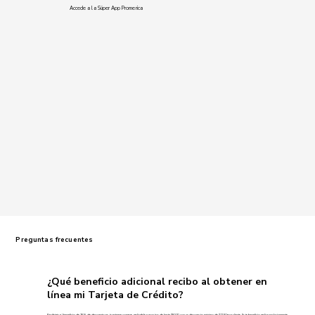
Accede a la Súper App Promerica
Preguntas frecuentes
¿Qué beneficio adicional recibo al obtener en
línea mi Tarjeta de Crédito?
Recibirás el beneficio de 25% de descuento en tu primera compra, aplicable a montos de hasta $50.00, con un descuento máximo de $12.50 por cliente. Este beneficio aplica exclusivamente